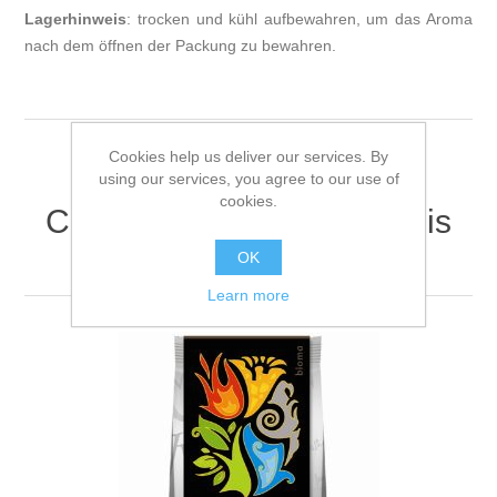
Lagerhinweis
: trocken und kühl aufbewahren, um das Aroma
nach dem öffnen der Packung zu bewahren.
Cookies help us deliver our services. By
using our services, you agree to our use of
cookies.
Customers who bought this
item also bought
OK
Learn more