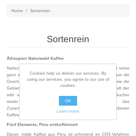
Home
/
Sortenrein
Sortenrein
Äthiopien Naturwald Kaffee
Nahezu jedes Gebiet des äthiopischen Regenwaldes hat seine
Cookies help us deliver our services. By
ganz eigenen Böden und klimatischen Verhältnisse, so dass die
using our services, you agree to our use of
Geschmacksnoten der Kaffeebohnen so individuell sind wie die
cookies.
Gebiete, aus denen sie stammen. Im Aroma steckt die Kraft der
wild wachsenden Bohnen Coffea Arabica, deren Sträucher
OK
weder bearbeit noch verjüngt werden. Es ist das
Zusammenspiel aus Würze und milder Säure, die diesen
Learn more
Kaffee anders schmecken lässt als jeden anderen.
Fünf Elemente, Peru entkoffeiniert
Dieser milde Kaffee aus Peru ist schonend im CR3-Vefahren